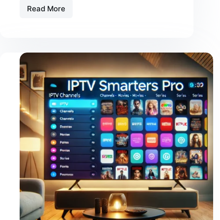
Read More
Meilleur
abonnement
IPTV
|
IPTV
Pro
|
Iptv
france
|
IPTV