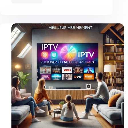
Découvrez
le
Meilleur
Abonnement
IPTV
en
France