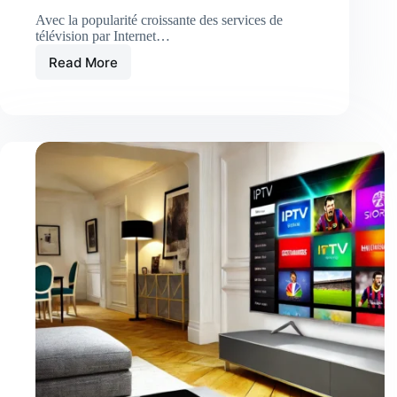
Avec la popularité croissante des services de
télévision par Internet…
Read More
Avis
sur
abonnement-
iptv8k