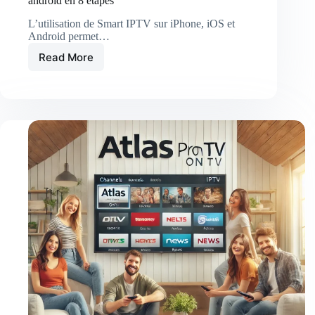
android en 8 étapes
L’utilisation de Smart IPTV sur iPhone, iOS et
Android permet…
Read More
Configurer
Smart
IPTV
sur
iPhone,
iOS
et
android
en
8
étapes