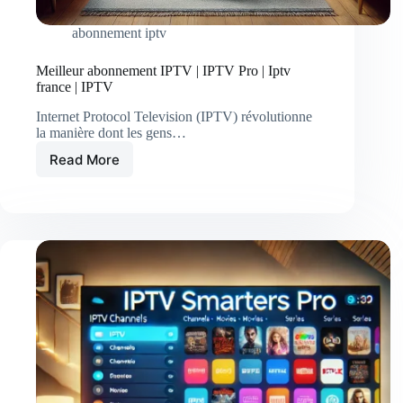
abonnement iptv
Meilleur abonnement IPTV | IPTV Pro | Iptv
france | IPTV
Internet Protocol Television (IPTV) révolutionne
la manière dont les gens…
Read More
Meilleur
abonnement
IPTV
|
IPTV
Pro
|
Iptv
france
|
IPTV